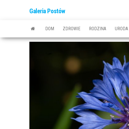
Przejdź
Galeria Postów
do
treści
DOM
ZDROWIE
RODZINA
URODA