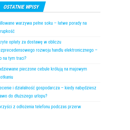
OSTATNIE WPISY
illowane warzywa pełne soku – łatwe porady na
hrupkość
ryte opłaty za dostawę w obliczu
zprecedensowego rozwoju handlu elektronicznego –
o na tym traci?
dziewane pieczone cebule królują na majowym
otkaniu
ecenie i działalność gospodarcza – kiedy nabędziesz
awo do dłuższego urlopu?
rzyści z odłożenia telefonu podczas przerw