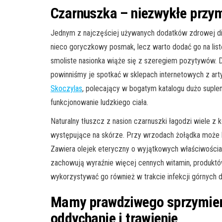
Czarnuszka – niezwykłe przy
Jednym z najczęściej używanych dodatków zdrowej die
nieco goryczkowy posmak, lecz warto dodać go na lis
smoliste nasionka wiąże się z szeregiem pozytywów. D
powinniśmy je spotkać w sklepach internetowych z arty
Skoczylas
, polecający w bogatym katalogu dużo suple
funkcjonowanie ludzkiego ciała.
Naturalny tłuszcz z nasion czarnuszki łagodzi wiele 
występujące na skórze. Przy wrzodach żołądka może 
Zawiera olejek eteryczny o wyjątkowych właściwościac
zachowują wyraźnie więcej cennych witamin, produktó
wykorzystywać go również w trakcie infekcji górnych 
Mamy prawdziwego sprzymier
oddychanie i trawienie