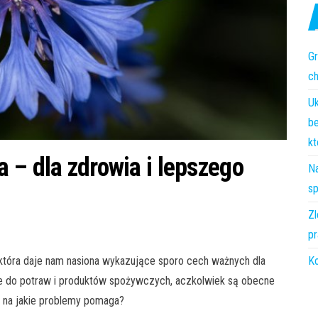
Gr
c
Uk
be
kt
va – dla zdrowia i lepszego
Na
sp
Zl
pr
Ko
 która daje nam nasiona wykazujące sporo cech ważnych dla
nie do potraw i produktów spożywczych, aczkolwiek są obecne
i na jakie problemy pomaga?