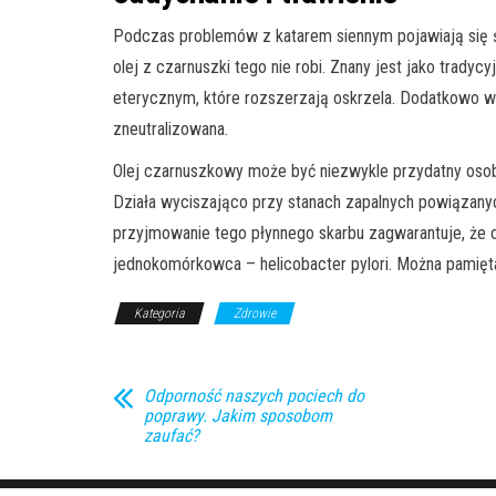
Podczas problemów z katarem siennym pojawiają się ś
olej z czarnuszki tego nie robi. Znany jest jako tradycy
eterycznym, które rozszerzają oskrzela. Dodatkowo w
zneutralizowana.
Olej czarnuszkowy może być niezwykle przydatny oso
Działa wyciszająco przy stanach zapalnych powiązanyc
przyjmowanie tego płynnego skarbu zagwarantuje, że 
jednokomórkowca – helicobacter pylori. Można pamię
Kategoria
Zdrowie
Odporność naszych pociech do
poprawy. Jakim sposobom
zaufać?