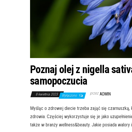
Poznaj olej z nigella sati
samopoczucia
przez
ADMIN
8 kwietnia 2023
Wyłączono
Myśląc o zdrowej diecie trzeba zająć się czarnuszką,
zdrowia. Częściej wykorzystuje się je jako uzupełnie
także w branży wellness&beauty. Jakie posiada walory 