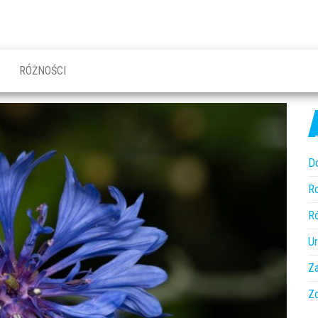
RÓŻNOŚCI
D
R
R
U
Z
Z