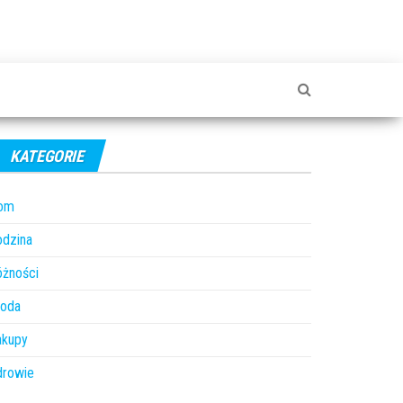
KATEGORIE
om
odzina
óżności
roda
akupy
drowie