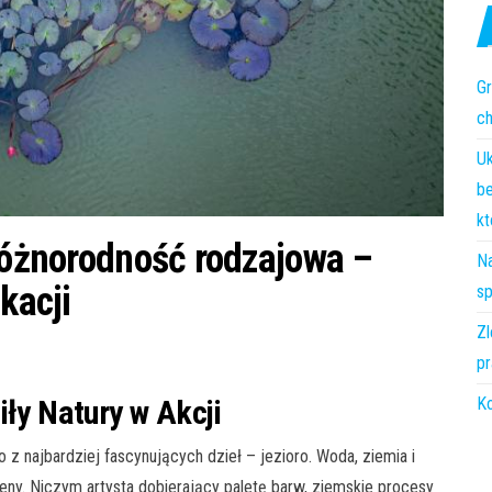
Gr
c
Uk
be
kt
 różnorodność rodzajowa –
Na
kacji
sp
Zl
pr
iły Natury w Akcji
Ko
 z najbardziej fascynujących dzieł – jezioro. Woda, ziemia i
ny. Niczym artysta dobierający paletę barw, ziemskie procesy