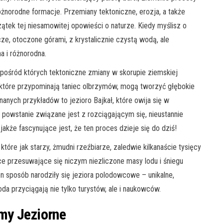
żnorodne formacje. Przemiany tektoniczne, erozja, a także
zątek tej niesamowitej opowieści o naturze. Kiedy myślisz o
ze, otoczone górami, z krystalicznie czystą wodą, ale
a i różnorodna.
pośród których tektoniczne zmiany w skorupie ziemskiej
 które przypominają taniec olbrzymów, mogą tworzyć głębokie
nanych przykładów to jezioro Bajkał, które owija się w
 powstanie związane jest z rozciągającym się, nieustannie
akże fascynujące jest, że ten proces dzieje się do dziś!
które jak starzy, żmudni rzeźbiarze, zaledwie kilkanaście tysięcy
ce przesuwające się niczym niezliczone masy lodu i śniegu
ten sposób narodziły się jeziora polodowcowe – unikalne,
da przyciągają nie tylko turystów, ale i naukowców.
my Jeziorne