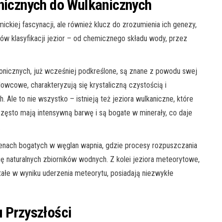
onicznych do Wulkanicznych
mickiej fascynacji, ale również klucz do zrozumienia ich genezy,
sobów klasyfikacji jezior – od chemicznego składu wody, przez
ktonicznych, już wcześniej podkreślone, są znane z powodu swej
dowcowe, charakteryzują się krystaliczną czystością i
le to nie wszystko – istnieją też jeziora wulkaniczne, które
zęsto mają intensywną barwę i są bogate w minerały, co daje
.
renach bogatych w węglan wapnia, gdzie procesy rozpuszczania
ę naturalnych zbiorników wodnych. Z kolei jeziora meteorytowe,
ałe w wyniku uderzenia meteorytu, posiadają niezwykłe
u Przyszłości