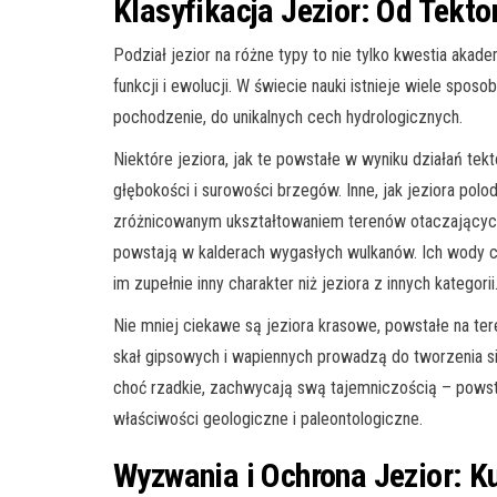
Klasyfikacja Jezior: Od Tekt
Podział jezior na różne typy to nie tylko kwestia akade
funkcji i ewolucji. W świecie nauki istnieje wiele spo
pochodzenie, do unikalnych cech hydrologicznych.
Niektóre jeziora, jak te powstałe w wyniku działań te
głębokości i surowości brzegów. Inne, jak jeziora polo
zróżnicowanym ukształtowaniem terenów otaczających. A
powstają w kalderach wygasłych wulkanów. Ich wody c
im zupełnie inny charakter niż jeziora z innych kategorii
Nie mniej ciekawe są jeziora krasowe, powstałe na te
skał gipsowych i wapiennych prowadzą do tworzenia si
choć rzadkie, zachwycają swą tajemniczością – powst
właściwości geologiczne i paleontologiczne.
Wyzwania i Ochrona Jezior: K