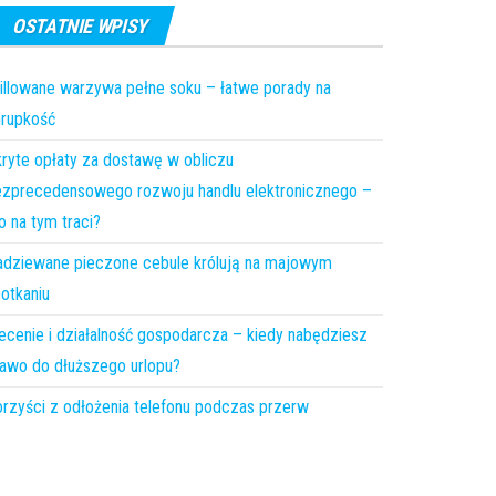
OSTATNIE WPISY
illowane warzywa pełne soku – łatwe porady na
hrupkość
ryte opłaty za dostawę w obliczu
zprecedensowego rozwoju handlu elektronicznego –
o na tym traci?
dziewane pieczone cebule królują na majowym
otkaniu
ecenie i działalność gospodarcza – kiedy nabędziesz
awo do dłuższego urlopu?
rzyści z odłożenia telefonu podczas przerw