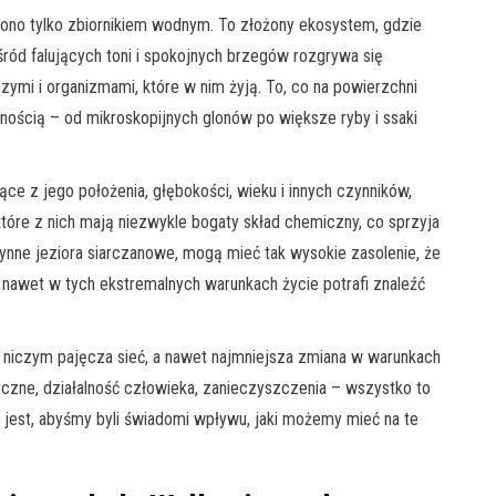
st ono tylko zbiornikiem wodnym. To złożony ekosystem, gdzie
śród falujących toni i spokojnych brzegów rozgrywa się
ymi i organizmami, które w nim żyją. To, co na powierzchni
nością – od mikroskopijnych glonów po większe ryby i ssaki
ce z jego położenia, głębokości, wieku i innych czynników,
tóre z nich mają niezwykle bogaty skład chemiczny, co sprzyja
ynne jeziora siarczanowe, mogą mieć tak wysokie zasolenie, że
, nawet w tych ekstremalnych warunkach życie potrafi znaleźć
 niczym pajęcza sieć, a nawet najmniejsza zmiana w warunkach
czne, działalność człowieka, zanieczyszczenia – wszystko to
 jest, abyśmy byli świadomi wpływu, jaki możemy mieć na te