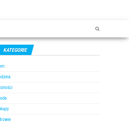
KATEGORIE
om
odzina
óżności
roda
akupy
drowie