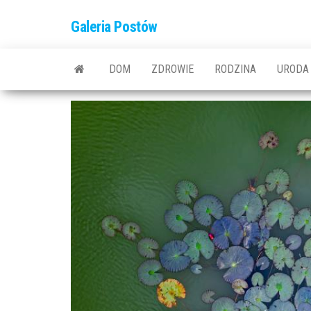
Przejdź
Galeria Postów
do
treści
DOM
ZDROWIE
RODZINA
URODA