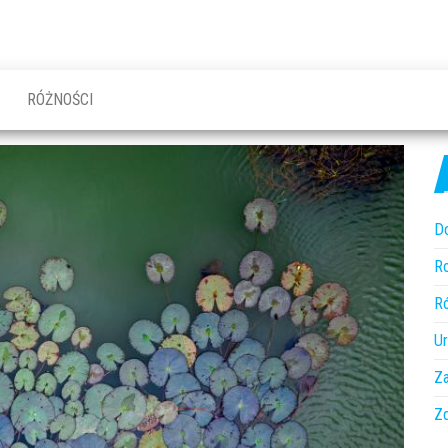
RÓŻNOŚCI
D
R
R
U
Z
Z