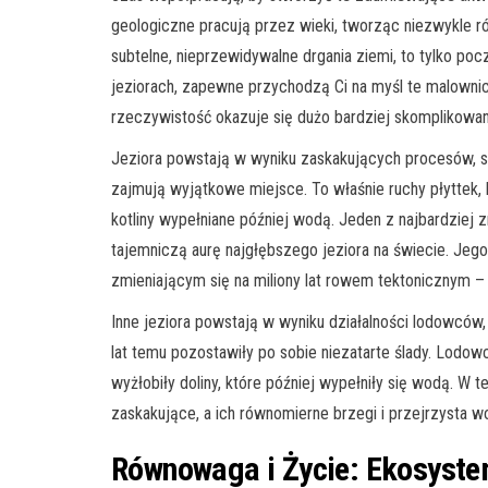
geologiczne pracują przez wieki, tworząc niezwykle ró
subtelne, nieprzewidywalne drgania ziemi, to tylko poc
jeziorach, zapewne przychodzą Ci na myśl te malownic
rzeczywistość okazuje się dużo bardziej skomplikowan
Jeziora powstają w wyniku zaskakujących procesów, s
zajmują wyjątkowe miejsce. To właśnie ruchy płyttek,
kotliny wypełniane później wodą. Jeden z najbardziej z
tajemniczą aurę najgłębszego jeziora na świecie. Jego
zmieniającym się na miliony lat rowem tektonicznym – j
Inne jeziora powstają w wyniku działalności lodowców, 
lat temu pozostawiły po sobie niezatarte ślady. Lodow
wyżłobiły doliny, które później wypełniły się wodą. W 
zaskakujące, a ich równomierne brzegi i przejrzysta wo
Równowaga i Życie: Ekosyste