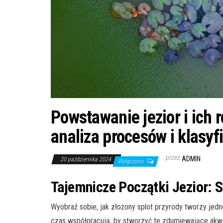
Powstawanie jezior i ich
analiza procesów i klasyfi
przez
ADMIN
20 października 2024
Wyłączono
Tajemnicze Początki Jezior: S
Wyobraź sobie, jak złożony splot przyrody tworzy jedno
czas współpracują, by stworzyć te zdumiewające akwe