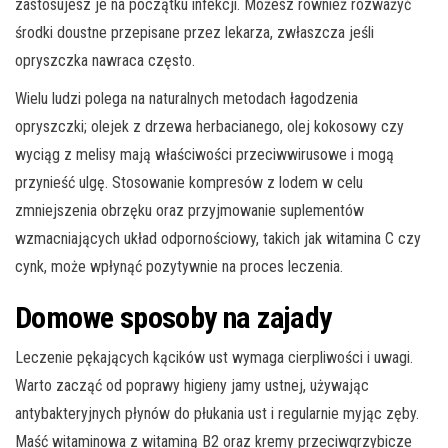
zastosujesz je na początku infekcji. Możesz również rozważyć
środki doustne przepisane przez lekarza, zwłaszcza jeśli
opryszczka nawraca często.
Wielu ludzi polega na naturalnych metodach łagodzenia
opryszczki; olejek z drzewa herbacianego, olej kokosowy czy
wyciąg z melisy mają właściwości przeciwwirusowe i mogą
przynieść ulgę. Stosowanie kompresów z lodem w celu
zmniejszenia obrzęku oraz przyjmowanie suplementów
wzmacniających układ odpornościowy, takich jak witamina C czy
cynk, może wpłynąć pozytywnie na proces leczenia.
Domowe sposoby na zajady
Leczenie pękających kącików ust wymaga cierpliwości i uwagi.
Warto zacząć od poprawy higieny jamy ustnej, używając
antybakteryjnych płynów do płukania ust i regularnie myjąc zęby.
Maść witaminowa z witaminą B2 oraz kremy przeciwgrzybicze