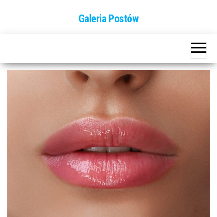
Przejdź
Galeria Postów
do
treści