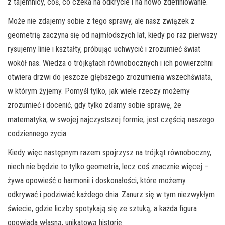
z tajemnicy, coś, co czeka na odkrycie i na nowo zdefiniowanie.
Może nie zdajemy sobie z tego sprawy, ale nasz związek z
geometrią zaczyna się od najmłodszych lat, kiedy po raz pierwszy
rysujemy linie i kształty, próbując uchwycić i zrozumieć świat
wokół nas. Wiedza o trójkątach równobocznych i ich powierzchni
otwiera drzwi do jeszcze głębszego zrozumienia wszechświata,
w którym żyjemy. Pomyśl tylko, jak wiele rzeczy możemy
zrozumieć i docenić, gdy tylko zdamy sobie sprawę, że
matematyka, w swojej najczystszej formie, jest częścią naszego
codziennego życia.
Kiedy więc następnym razem spojrzysz na trójkąt równoboczny,
niech nie będzie to tylko geometria, lecz coś znacznie więcej –
żywa opowieść o harmonii i doskonałości, które możemy
odkrywać i podziwiać każdego dnia. Zanurz się w tym niezwykłym
świecie, gdzie liczby spotykają się ze sztuką, a każda figura
opowiada własną, unikatową historię.