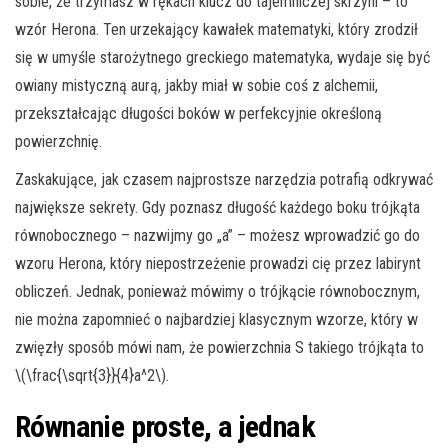
sobie, że trzymasz w rękach klucz do tajemniczej skrzyni – to
wzór Herona. Ten urzekający kawałek matematyki, który zrodził
się w umyśle starożytnego greckiego matematyka, wydaje się być
owiany mistyczną aurą, jakby miał w sobie coś z alchemii,
przekształcając długości boków w perfekcyjnie określoną
powierzchnię.
Zaskakujące, jak czasem najprostsze narzędzia potrafią odkrywać
największe sekrety. Gdy poznasz długość każdego boku trójkąta
równobocznego – nazwijmy go „a” – możesz wprowadzić go do
wzoru Herona, który niepostrzeżenie prowadzi cię przez labirynt
obliczeń. Jednak, ponieważ mówimy o trójkącie równobocznym,
nie można zapomnieć o najbardziej klasycznym wzorze, który w
zwięzły sposób mówi nam, że powierzchnia S takiego trójkąta to
\(\frac{\sqrt{3}}{4}a^2\).
Równanie proste, a jednak