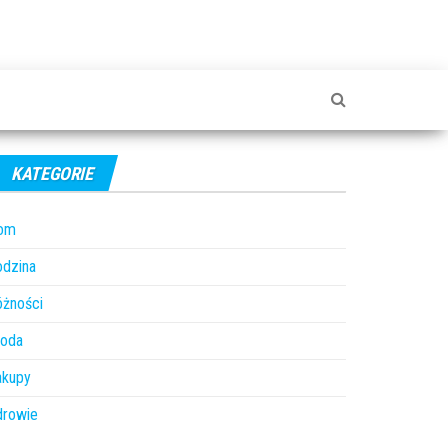
KATEGORIE
om
odzina
óżności
roda
akupy
drowie