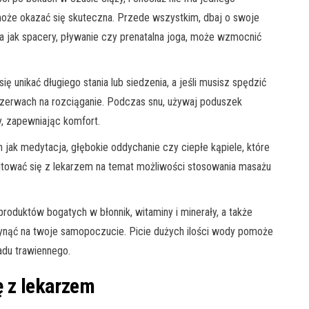
 może okazać się skuteczna. Przede wszystkim, dbaj o swoje
ka jak spacery, pływanie czy prenatalna joga, może wzmocnić
ę unikać długiego stania lub siedzenia, a jeśli musisz spędzić
przerwach na rozciąganie. Podczas snu, używaj poduszek
y, zapewniając komfort.
h jak medytacja, głębokie oddychanie czy ciepłe kąpiele, które
ultować się z lekarzem na temat możliwości stosowania masażu
roduktów bogatych w błonnik, witaminy i minerały, a także
ynąć na twoje samopoczucie. Picie dużych ilości wody pomoże
adu trawiennego.
ę z lekarzem