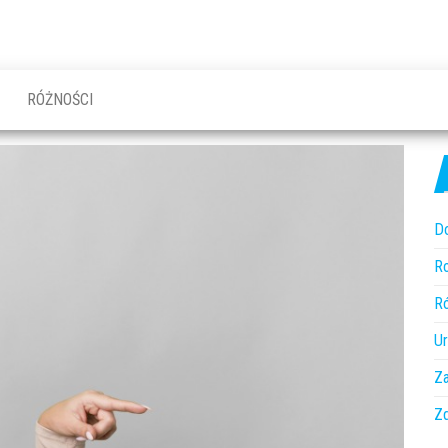
RÓŻNOŚCI
D
R
R
U
Z
Z