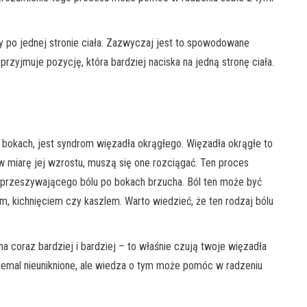
y po jednej stronie ciała. Zazwyczaj jest to spowodowane
zyjmuje pozycję, która bardziej naciska na jedną stronę ciała.
okach, jest syndrom więzadła okrągłego. Więzadła okrągłe to
w miarę jej wzrostu, muszą się one rozciągać. Ten proces
 przeszywającego bólu po bokach brzucha. Ból ten może być
 kichnięciem czy kaszlem. Warto wiedzieć, że ten rodzaj bólu
na coraz bardziej i bardziej – to właśnie czują twoje więzadła
niemal nieuniknione, ale wiedza o tym może pomóc w radzeniu