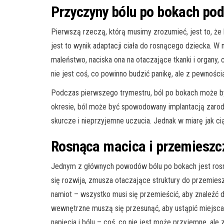
Przyczyny bólu po bokach pod
Pierwszą rzeczą, którą musimy zrozumieć, jest to, że
jest to wynik adaptacji ciała do rosnącego dziecka. W
maleństwo, naciska ona na otaczające tkanki i organy
nie jest coś, co powinno budzić panikę, ale z pewnośc
Podczas pierwszego trymestru, ból po bokach może być
okresie, ból może być spowodowany implantacją zaro
skurcze i nieprzyjemne uczucia. Jednak w miarę jak ci
Rosnąca macica i przemieszc
Jednym z głównych powodów bólu po bokach jest rosną
się rozwija, zmusza otaczające struktury do przemies
namiot – wszystko musi się przemieścić, aby znaleźć dl
wewnętrzne muszą się przesunąć, aby ustąpić miejsc
napięcia i bólu – coś, co nie jest może przyjemne, a