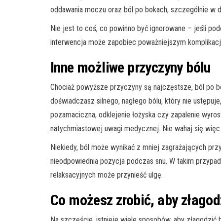
oddawania moczu oraz ból po bokach, szczególnie w d
Nie jest to coś, co powinno być ignorowane – jeśli pod
interwencja może zapobiec poważniejszym komplikacjo
Inne możliwe przyczyny bólu
Chociaż powyższe przyczyny są najczęstsze, ból po bo
doświadczasz silnego, nagłego bólu, który nie ustępuj
pozamaciczna, odklejenie łożyska czy zapalenie wyro
natychmiastowej uwagi medycznej. Nie wahaj się więc z
Niekiedy, ból może wynikać z mniej zagrażających przyc
nieodpowiednia pozycja podczas snu. W takim przypa
relaksacyjnych może przynieść ulgę.
Co możesz zrobić, aby złagod
Na szczęście, istnieje wiele sposobów, aby złagodzić 