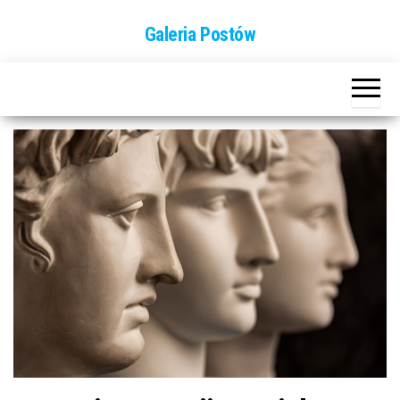
Przejdź
Galeria Postów
do
treści