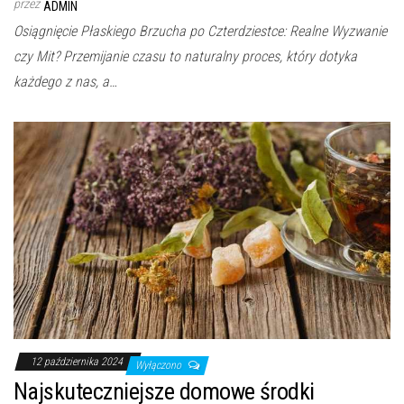
przez
ADMIN
Osiągnięcie Płaskiego Brzucha po Czterdziestce: Realne Wyzwanie
czy Mit? Przemijanie czasu to naturalny proces, który dotyka
każdego z nas, a…
12 października 2024
Wyłączono
Najskuteczniejsze domowe środki