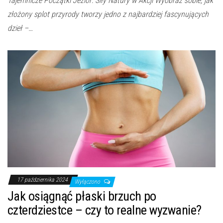
Tajemnicze Początki Jezior: Siły Natury w Akcji Wyobraź sobie, jak
złożony splot przyrody tworzy jedno z najbardziej fascynujących
dzieł –…
17 października 2024
Wyłączono
Jak osiągnąć płaski brzuch po
czterdziestce – czy to realne wyzwanie?