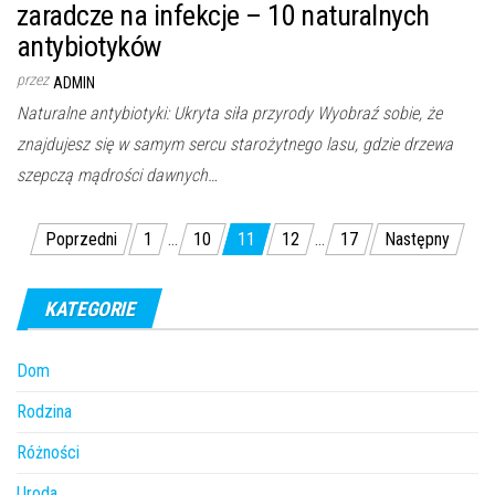
zaradcze na infekcje – 10 naturalnych
antybiotyków
przez
ADMIN
Naturalne antybiotyki: Ukryta siła przyrody Wyobraź sobie, że
znajdujesz się w samym sercu starożytnego lasu, gdzie drzewa
szepczą mądrości dawnych…
Stronicowanie
Poprzedni
1
…
10
11
12
…
17
Następny
wpisów
KATEGORIE
Dom
Rodzina
Różności
Uroda